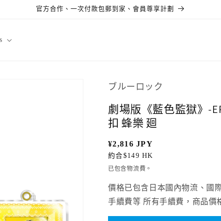
官方合作、一次付款包郵到家、會員尊享計劃
s
ブルーロック
劇場版《藍色監獄》-EP
扣 蜂樂 廻
定
¥2,816 JPY
價
約合$149 HK
已包含物流費。
價格已包含日本國內物流、國
手續費等 所有手續費，商品價