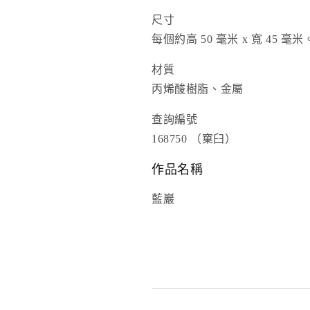
廻
廻
尺寸
數
數
每個約高 50 毫米 x 寬 45 毫米
量
量
減
增
材質
少
加
丙烯酸樹脂、金屬
查詢編號
168750 （窠臼）
作品名稱
藍巖