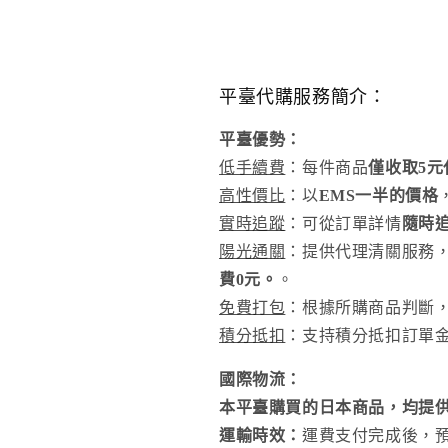
平臺代購服務簡介：
平臺優勢：
低手續費
：每件商品
僅收取5
高性價比
：以
EMS一半的價格
實時追蹤
：可從訂單詳情
隨時
陽光通關
：提供代理清關服務
費0元。
。
免費打包
：根據所購商品判斷
積分抵扣
：支持積分抵扣訂單
國際物流：
本平臺購買的日本商品，均提
運輸時效：
運費支付完成後，預計