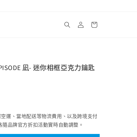
購
登
物
入
車
ISODE 凪- 迷你相框亞克力鑰匙
際空運、當地配送等物流費用、以及跨境支付
格隨品牌官方折扣活動實時自動調整。