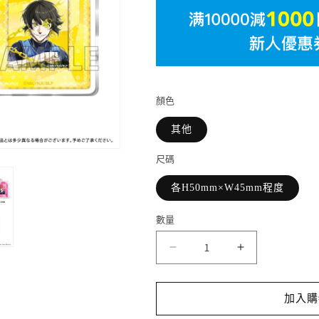
顏色
其他
尺碼
各H50mm×W45mm程度
數量
劇
劇
場
場
版
版
加入購
《藍
《藍