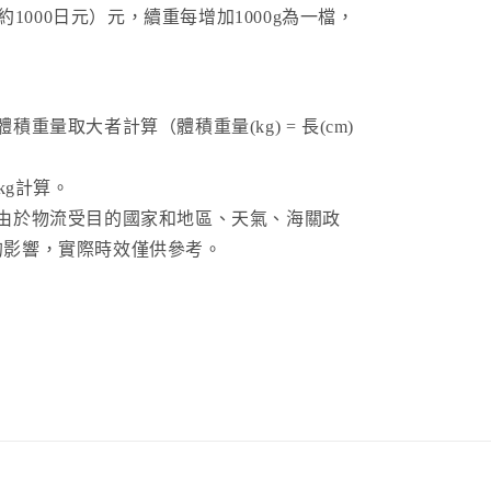
（約1000日元）元，續重每增加1000g為一檔，
重量取大者計算（體積重量(kg) = 長(cm)
kg計算。
。由於物流受目的國家和地區、天氣、海關政
的影響，實際時效僅供參考。