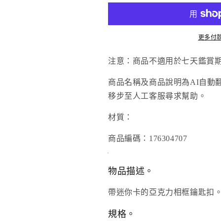
色
色
監
監
獄》-
獄》-
更多付
EPISODE
EPISODE
凪-
凪-
注意：商品不適用於七天鑑賞
迷
迷
商品名稱及商品說明為AI自動
你
你
相
相
移步至人工客服尋求幫助。
框
框
材質：
亞
亞
克
克
商品編碼：176304707
力
力
鑰
鑰
物品描述。
匙
匙
扣
扣
帶迷你卡的亞克力相框鑰匙扣
蜂
蜂
樂
樂
規格。