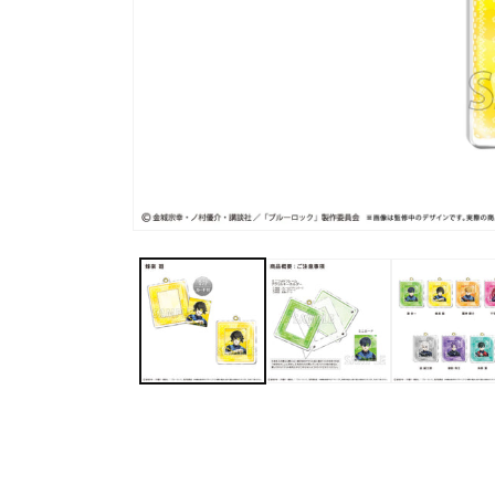
在
互
動
視
窗
中
開
啟
多
媒
體
檔
案