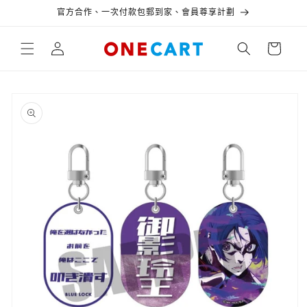
跳至內
官方合作、一次付款包郵到家、會員尊享計劃
容
購
登
物
入
車
略過產
品資訊