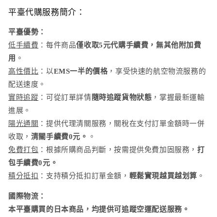
平臺代購服務簡介：
平臺優勢：
低手續費
：每件商品
僅收取5元代購手續費，無其他附加費
用
。
高性價比
：以
EMS一半的價格
，享受快速的航空物流服務的
配送速度。
實時追蹤
：可從訂單詳情
隨時追蹤貨物狀態
，掌握最新運輸
進展。
陽光通關
：提供代理清關服務，關稅在支付訂單金額時一併
收取，
清關手續費0元。
。
免費打包
：根據所購商品判斷，按需提供免費加固服務，
打
包手續費0元。
積分抵扣
：支持積分抵扣訂單金額，
輕鬆實現越買越划算
。
國際物流：
本平臺購買的日本商品，均提供可追蹤空運配送服務。