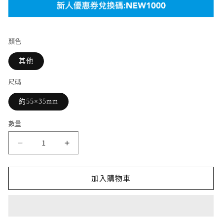
顏色
其他
尺碼
約55×35mm
數量
《藍
《藍
色
色
監
監
加入購物車
獄》
獄》
W
W
標
標