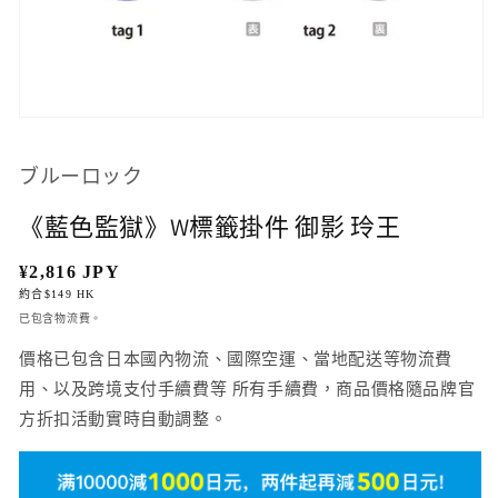
在
互
動
ブルーロック
視
窗
《藍色監獄》W標籤掛件 御影 玲王
中
開
定
¥2,816 JPY
啟
多
約合$149 HK
價
媒
已包含物流費。
體
價格已包含日本國內物流、國際空運、當地配送等物流費
檔
案
用、以及跨境支付手續費等 所有手續費，商品價格隨品牌官
1
方折扣活動實時自動調整。