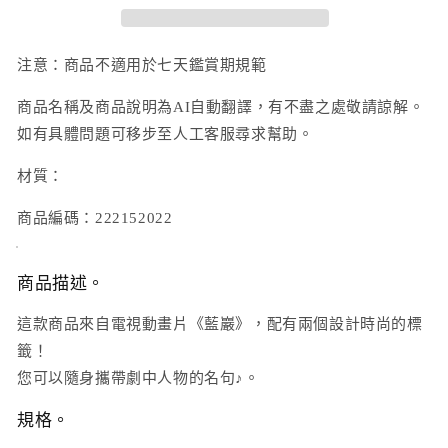
籤
籤
掛
掛
件
件
注意：商品不適用於七天鑑賞期規範
御
御
商品名稱及商品說明為AI自動翻譯，有不盡之處敬請諒解。
影
影
如有具體問題可移步至人工客服尋求幫助。
玲
玲
王
王
材質：
數
數
量
量
商品編碼：222152022
減
增
少
加
商品描述。
這款商品來自電視動畫片《藍巖》，配有兩個設計時尚的標
籤！
您可以隨身攜帶劇中人物的名句♪。
規格。